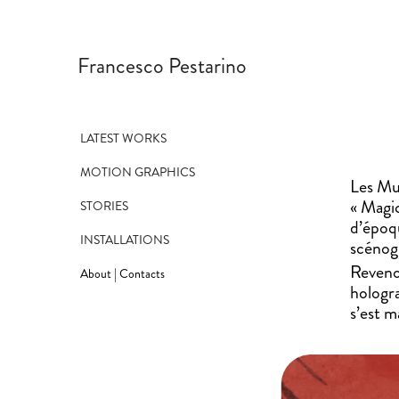
Francesco Pestarino
LATEST WORKS
MOTION GRAPHICS
Les Mu
« Magic
STORIES
d’époqu
INSTALLATIONS
scénogr
Revenon
About | Contacts
hologra
s’est m