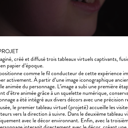
PROJET
giné, créé et diffusé trois tableaux virtuels captivants, fu
 en papier d’époque.
positionne comme le fil conducteur de cette expérience im
ciper activement. À partir d’une image iconographique anci
lle animée du personnage. L’image a subi une première étape 
ant d’être animée grâce à un squelette numérique, conserva
sonnage a été intégré aux divers décors avec une précision 
sée, le premier tableau virtuel (projeté) accueille les visit
ateurs vers la direction à suivre. Dans le deuxième tableau
iquement avec le décor environnant. Enfin, avec la troisiè
personnage interagit directement avec le décor, créant une 