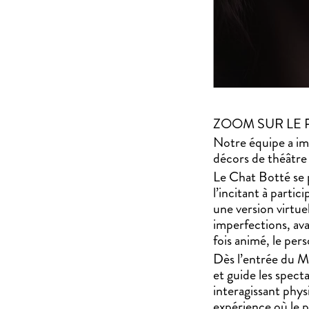
ZOOM SUR LE 
Notre équipe a ima
décors de théâtre
Le Chat Botté se 
l’incitant à parti
une version virtue
imperfections, av
fois animé, le per
Dès l’entrée du Mu
et guide les spect
interagissant phys
expérience où le 